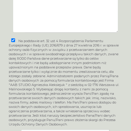
Na podstawie art. 32 ust 4 Rozporządzenia Parlamentu
Europejskiego i Rady (UE) 2016/679 z dnia 27 kwietnia 2016 r. w sprawie
ochrony osób fizycznych w związku z przetwarzaniem danych
osobowych i w sprawie swobodnego przepływu takich danych, zwane
dalej RODO Państwa dane przetwarzane są tylko do celów
kontaktowych i nie będą udostępniane innym podmiotom niż
upoważnionym na podstawie przepisów prawa. Dane będą
przetwarzane tylko i wyłącznie do momentu zrealizowania celu, dla
którego zostały zebrane. Administratorem podanych przez Panią/Pana
danych osobowych za pomocą formularza kontaktowego jest Firma
"AAB STUDIO Agnieszka Aleksiejuk " z siedzibą w 02-776 Warszawa ul.
Malinowskiego 5. Wybierając drogę kontaktu z nami za pomocą
formularza kontaktowego, jednocześnie wyraża Pani/Pan zgodę na
przetwarzanie swoich danych osobowych takich jak: imię, nazwisko,
nazwa firmy, adres mailowy i telefon. Ma Pan/Pani prawo dostępu do
swoich danych osobowych, ich sprostowania, usunięcia lub
ograniczenia przetwarzania, a także wniesienia sprzeciwu wobec
przetwarzania. Jeśli ktoś naruszy bezpieczeństwo Pana/Pani danych
osobowych, przysługuje Panu/Pani prawo złożenia skargi do Prezesa
Urzędu Ochrony Danych Osobowych.