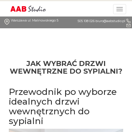
Togg
navig
Warszawa ul. Malinowskiego 5
505 108 026
biuro@aabstudio.pl
JAK WYBRAĆ DRZWI
WEWNĘTRZNE DO SYPIALNI?
Przewodnik po wyborze
idealnych drzwi
wewnętrznych do
sypialni