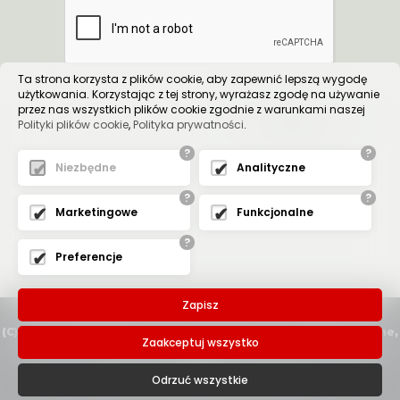
Ta strona korzysta z plików cookie, aby zapewnić lepszą wygodę
użytkowania. Korzystając z tej strony, wyrażasz zgodę na używanie
przez nas wszystkich plików cookie zgodnie z warunkami naszej
Polityki plików cookie
,
Polityka prywatności
.
WYŚLIJ
?
?
Niezbędne
Analityczne
?
?
Marketingowe
Funkcjonalne
?
Preferencje
Zapisz
(C) 2020-2023 AAB Studio - Drzwi wewnętrzne, dźwiękoszczelne,
Zaakceptuj wszystko
akustyczne, przeciwpożarowe Warszawa Ursynów. Montaż
drzwi.
Projekt i wykonanie strony
Expo-net.pl
Odrzuć wszystkie