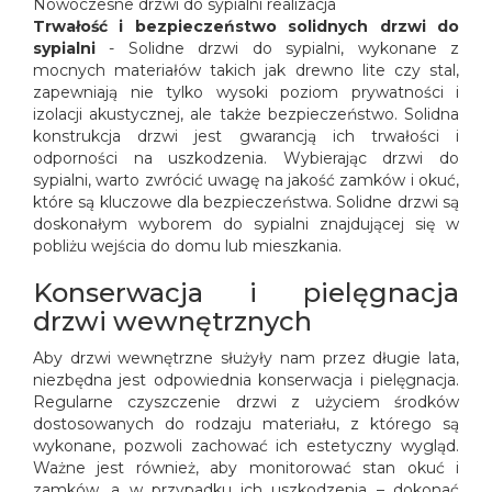
Nowoczesne drzwi do sypialni realizacja
Trwałość i bezpieczeństwo solidnych drzwi do
sypialni
- Solidne drzwi do sypialni, wykonane z
mocnych materiałów takich jak drewno lite czy stal,
zapewniają nie tylko wysoki poziom prywatności i
izolacji akustycznej, ale także bezpieczeństwo. Solidna
konstrukcja drzwi jest gwarancją ich trwałości i
odporności na uszkodzenia. Wybierając drzwi do
sypialni, warto zwrócić uwagę na jakość zamków i okuć,
które są kluczowe dla bezpieczeństwa. Solidne drzwi są
doskonałym wyborem do sypialni znajdującej się w
pobliżu wejścia do domu lub mieszkania.
Konserwacja i pielęgnacja
drzwi wewnętrznych
Aby drzwi wewnętrzne służyły nam przez długie lata,
niezbędna jest odpowiednia konserwacja i pielęgnacja.
Regularne czyszczenie drzwi z użyciem środków
dostosowanych do rodzaju materiału, z którego są
wykonane, pozwoli zachować ich estetyczny wygląd.
Ważne jest również, aby monitorować stan okuć i
zamków, a w przypadku ich uszkodzenia – dokonać