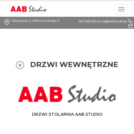
Togg
navig
Warszawa ul. Malinowskiego 5
505 108 026
biuro@aabstudio.pl
DRZWI WEWNĘTRZNE
DRZWI STOLARNIA AAB STUDIO