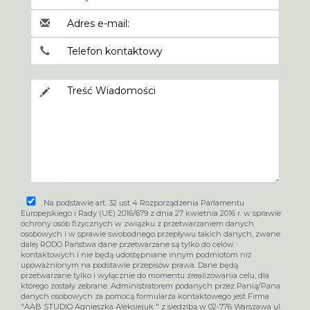
Na podstawie art. 32 ust 4 Rozporządzenia Parlamentu
Europejskiego i Rady (UE) 2016/679 z dnia 27 kwietnia 2016 r. w sprawie
ochrony osób fizycznych w związku z przetwarzaniem danych
osobowych i w sprawie swobodnego przepływu takich danych, zwane
dalej RODO Państwa dane przetwarzane są tylko do celów
kontaktowych i nie będą udostępniane innym podmiotom niż
upoważnionym na podstawie przepisów prawa. Dane będą
przetwarzane tylko i wyłącznie do momentu zrealizowania celu, dla
którego zostały zebrane. Administratorem podanych przez Panią/Pana
danych osobowych za pomocą formularza kontaktowego jest Firma
"AAB STUDIO Agnieszka Aleksiejuk " z siedzibą w 02-776 Warszawa ul.