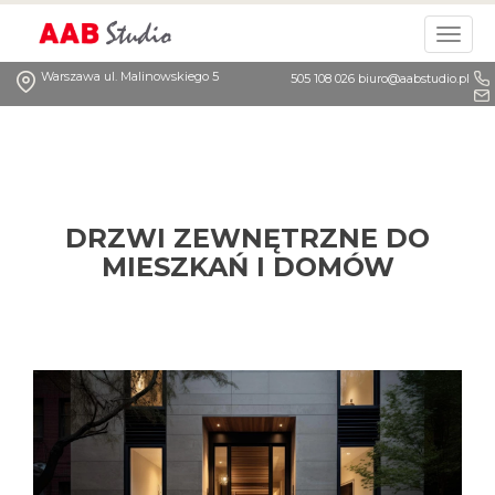
Togg
navig
Warszawa ul. Malinowskiego 5
505 108 026
biuro@aabstudio.pl
DRZWI ZEWNĘTRZNE DO
MIESZKAŃ I DOMÓW