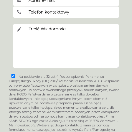
Na podstawie art. 32 ust 4 Rozporządzenia Parlamentu
Europejskiego i Rady (UE) 2016/679 z dnia 27 kwietnia 2016 r. w sprawie
ochrony osób fizycznych w związku z przetwarzaniem danych
osobowych i w sprawie swobodnego przepływu takich danych, zwane
dalej RODO Państwa dane przetwarzane są tylko do celów
kontaktowych i nie będą udostępniane innym podmiotom niż
upoważnionym na podstawie przepisów prawa. Dane będą
przetwarzane tylko i wyłącznie do momentu zrealizowania celu, dla
którego zostały zebrane. Administratorem podanych przez Panią/Pana
danych osobowych za pomocą formularza kontaktowego jest Firma
"AAB STUDIO Agnieszka Aleksiejuk " z siedzibą w 02-776 Warszawa ul.
Malinowskiego 5. Wybierając drogę kontaktu z nami za pomocą
formularza kontaktowego, jednocześnie wyraża Pani/Pan zgodę na